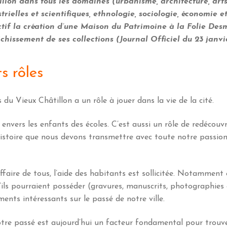
llon dans tous les domaines (urbanisme, architecture, arts,
trielles et scientifiques, ethnologie, sociologie, économie 
ctif la création d’une Maison du Patrimoine à la Folie Des
ichissement de ses collections (Journal Officiel du 23 janvie
s rôles
 du Vieux Châtillon a un rôle à jouer dans la vie de la cité.
f envers les enfants des écoles. C’est aussi un rôle de redécouv
histoire que nous devons transmettre avec toute notre passion
’affaire de tous, l’aide des habitants est sollicitée. Notamment
ils pourraient posséder (gravures, manuscrits, photographies 
ents intéressants sur le passé de notre ville.
tre passé est aujourd’hui un facteur fondamental pour trouve