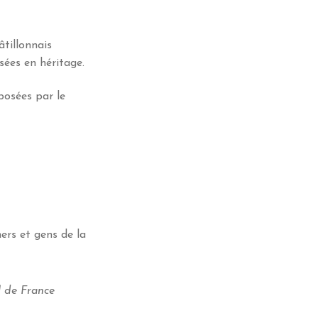
âtillonnais
sées en héritage.
posées par le
hers et gens de la
l de France