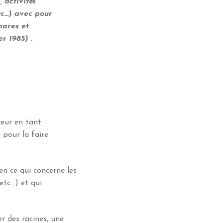
 activités
etc…) avec pour
mares et
r 1985) .
reur en tant
 pour la faire
 en ce qui concerne les
etc…) et qui
r des racines, une