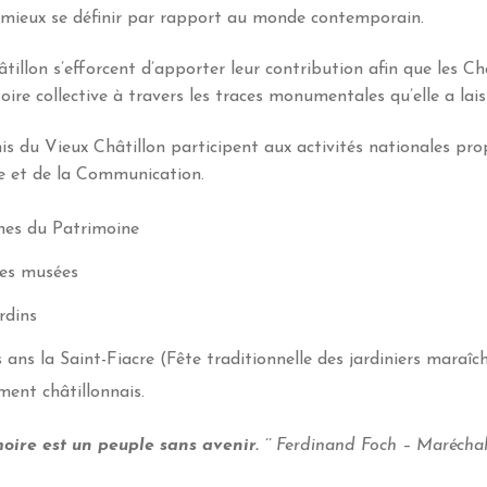
r mieux se définir par rapport au monde contemporain.
illon s’efforcent d’apporter leur contribution afin que les Ch
oire collective à travers les traces monumentales qu’elle a lais
 du Vieux Châtillon participent aux activités nationales pro
re et de la Communication.
nes du Patrimoine
es musées
rdins
 ans la Saint-Fiacre (Fête traditionnelle des jardiniers maraîc
ment châtillonnais.
oire est un peuple sans avenir. ’’
Ferdinand Foch – Marécha