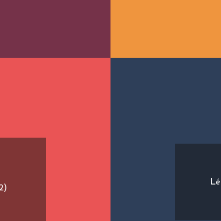
–
Lé
2)