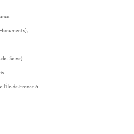
ance.
t Monuments),
de- Seine).
is.
e l’Île-de-France à