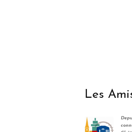
Les Amis
Depui
conn