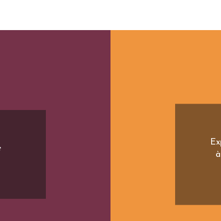
Ex
e
à