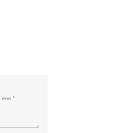
s avec
*