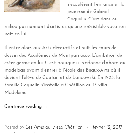
s’écoulèrent l’enfance et la
jeunesse de Gabriel
Coquelin. C’est dans ce
milieu passionnant d’artistes qu’une irrésistible vocation
naît en lui.
Il entre alors aux Arts décoratifs et suit les cours de
dessin des Académies de Montparnasse. L’ambition de
créer germe en lui. C’est pourquoi il s’adonne d’abord au
modelage avant d’entrer à l’école des Beaux-Arts où il
devient l’élève de Coutan et de Landowski. En 1923, la
famille Coquelin s’installe à Châtillon au 13 villa
Madeleine.
Gabriel
Continue reading
→
Coquelin
–
Posted by
Les Amis du Vieux Châtillon
/
février 12, 2017
Sculpteur