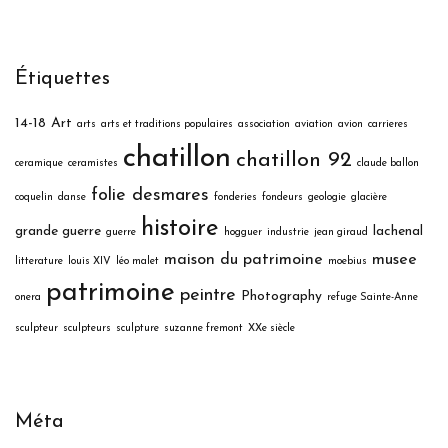
Étiquettes
14-18
Art
arts
arts et traditions populaires
association
aviation
avion
carrieres
chatillon
chatillon 92
ceramique
ceramistes
claude ballon
folie desmares
coquelin
danse
fonderies
fondeurs
geologie
glacière
histoire
grande guerre
lachenal
guerre
hogguer
industrie
jean giraud
maison du patrimoine
musee
litterature
louis XIV
léo malet
moebius
patrimoine
peintre
Photography
onera
refuge Sainte-Anne
sculpteur
sculpteurs
sculpture
suzanne fremont
XXe siècle
Méta