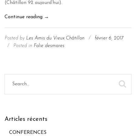
(Châtillon 92 aujourd’hui).
Châtillon
Continue reading
→
près
de
Posted by
Les Amis du Vieux Châtillon
/
février 6, 2017
Paris
/
Posted in
Folie desmares
:
le
refuge
Sainte-
Anne
Articles récents
CONFERENCES