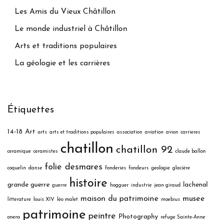
Les Amis du Vieux Châtillon
Le monde industriel à Châtillon
Arts et traditions populaires
La géologie et les carrières
Étiquettes
14-18
Art
arts
arts et traditions populaires
association
aviation
avion
carrieres
chatillon
chatillon 92
ceramique
ceramistes
claude ballon
folie desmares
coquelin
danse
fonderies
fondeurs
geologie
glacière
histoire
grande guerre
lachenal
guerre
hogguer
industrie
jean giraud
maison du patrimoine
musee
litterature
louis XIV
léo malet
moebius
patrimoine
peintre
Photography
onera
refuge Sainte-Anne