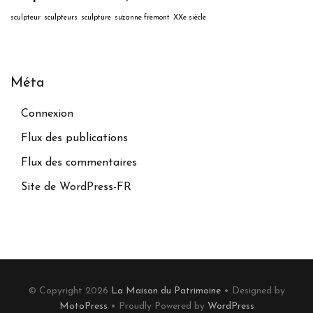
sculpteur
sculpteurs
sculpture
suzanne fremont
XXe siècle
Méta
Connexion
Flux des publications
Flux des commentaires
Site de WordPress-FR
© Copyright 2026
La Maison du Patrimoine
• Designed by
MotoPress
• Proudly Powered by
WordPress