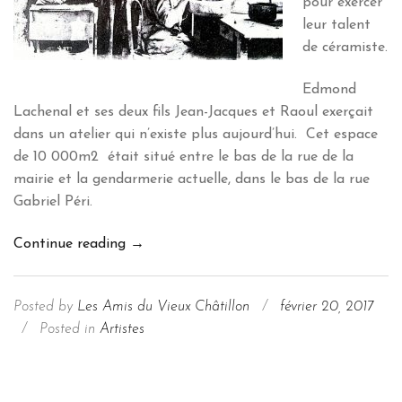
pour exercer
leur talent
de céramiste.
Edmond
Lachenal et ses deux fils Jean-Jacques et Raoul exerçait
dans un atelier qui n’existe plus aujourd’hui. Cet espace
de 10 000m2 était situé entre le bas de la rue de la
mairie et la gendarmerie actuelle, dans le bas de la rue
Gabriel Péri.
Les
Continue reading
→
Lachenal,
une
Posted by
Les Amis du Vieux Châtillon
/
février 20, 2017
famille
/
Posted in
Artistes
de
céramiste