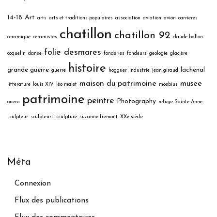
14-18
Art
arts
arts et traditions populaires
association
aviation
avion
carrieres
chatillon
chatillon 92
ceramique
ceramistes
claude ballon
folie desmares
coquelin
danse
fonderies
fondeurs
geologie
glacière
histoire
grande guerre
lachenal
guerre
hogguer
industrie
jean giraud
maison du patrimoine
musee
litterature
louis XIV
léo malet
moebius
patrimoine
peintre
Photography
onera
refuge Sainte-Anne
sculpteur
sculpteurs
sculpture
suzanne fremont
XXe siècle
Méta
Connexion
Flux des publications