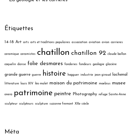
Étiquettes
14-18
Art
arts
arts et traditions populaires
association
aviation
avion
carrieres
chatillon
chatillon 92
ceramique
ceramistes
claude ballon
folie desmares
coquelin
danse
fonderies
fondeurs
geologie
glacière
histoire
grande guerre
lachenal
guerre
hogguer
industrie
jean giraud
maison du patrimoine
musee
litterature
louis XIV
léo malet
moebius
patrimoine
peintre
Photography
onera
refuge Sainte-Anne
sculpteur
sculpteurs
sculpture
suzanne fremont
XXe siècle
Méta