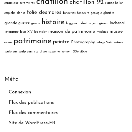
chatillon
chatillon 92
ceramique
ceramistes
claude ballon
folie desmares
coquelin
danse
fonderies
fondeurs
geologie
glacière
histoire
grande guerre
lachenal
guerre
hogguer
industrie
jean giraud
maison du patrimoine
musee
litterature
louis XIV
léo malet
moebius
patrimoine
peintre
Photography
onera
refuge Sainte-Anne
sculpteur
sculpteurs
sculpture
suzanne fremont
XXe siècle
Méta
Connexion
Flux des publications
Flux des commentaires
Site de WordPress-FR